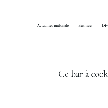
Aller
au
contenu
Actualités nationale
Business
Div
Ce bar à cock