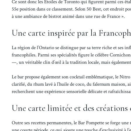
Ce sont donc les Étoiles de Toronto qui figurent parmi ces étab
55e position dans ce classement. Selon 50 Best, cet endroit poss
à une ambiance de bistrot animé dans une rue de France ».
Une carte inspirée par la Francophi
La région de l’Ontario se distingue par sa terre riche et ses 
francophiles. Parmi ses spécialités figure le célèbre Cornich
—, un véritable clin d’œil à la tradition locale, mais également 
Le bar propose également son cocktail emblématique, le Nitro
clarifié, du rhum lavé à l’huile de coco, du falernum maison,
recherchent une expérience sensorielle délicate et rafraîchissa
Une carte limitée et des créations
Outre ses recettes permanentes, le Bar Pompette se forge une 
une courte période, ce qui ajoute une touche d’exclusivité à l’e