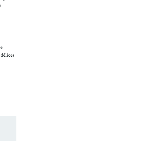
i
7e
 délices