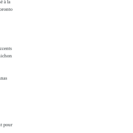
é à la
Toronto
accents
rnichon
anas
nt pour