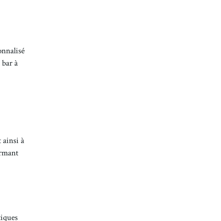
onnalisé
 bar à
 ainsi à
irmant
tiques