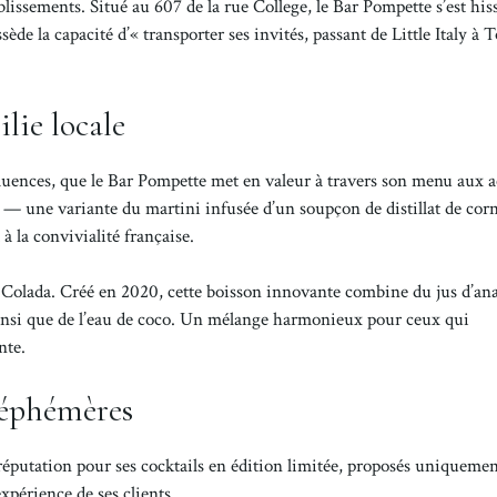
lissements. Situé au 607 de la rue College, le Bar Pompette s’est hiss
ède la capacité d’« transporter ses invités, passant de Little Italy à 
lie locale
influences, que le Bar Pompette met en valeur à travers son menu aux 
on — une variante du martini infusée d’un soupçon de distillat de co
à la convivialité française.
 Colada. Créé en 2020, cette boisson innovante combine du jus d’an
 ainsi que de l’eau de coco. Un mélange harmonieux pour ceux qui
nte.
 éphémères
réputation pour ses cocktails en édition limitée, proposés uniqueme
xpérience de ses clients.