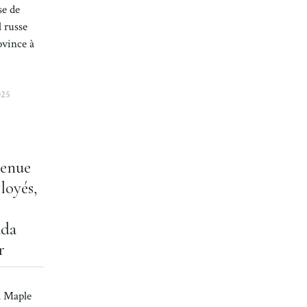
se de
l russe
ovince à
025
tenue
loyés,
ada
r
à Maple