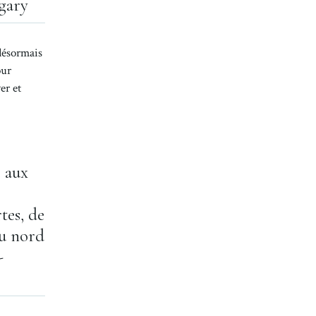
gary
désormais
our
er et
 aux
tes, de
au nord
-