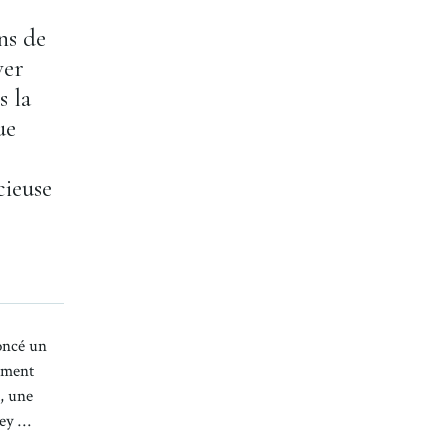
ns de
ver
s la
ue
ieuse
oncé un
sement
, une
ney …