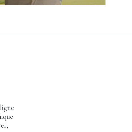
ligne
mique
er,