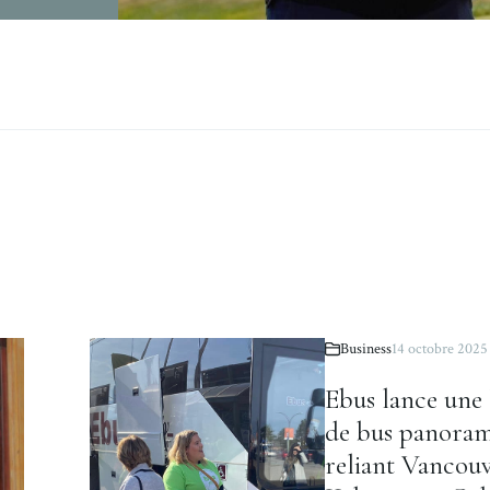
Business
14 octobre 2025
Ebus lance une 
de bus panora
reliant Vancouv