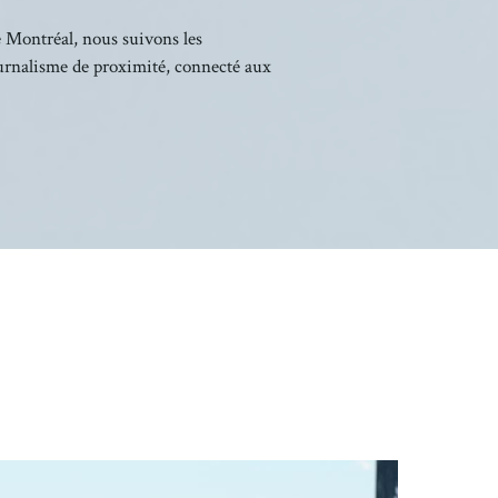
e Montréal, nous suivons les
ournalisme de proximité, connecté aux