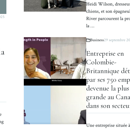
Heidi Wilson, dresseu
chiens, et son épagneu
025
River parcourent la pr
la …
Business
29 septembre 2
la
Entreprise en
Colombie-
Britannique dé
par ses 750 emp
devenue la plus
grande au Can
dans son secteu
e
ng
Une entreprise située 