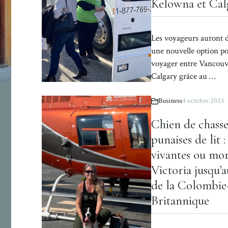
Kelowna et Cal
Les voyageurs auront 
une nouvelle option p
voyager entre Vancouv
Calgary grâce au …
Business
4 octobre 2025
Chien de chasse
punaises de lit :
vivantes ou mor
Victoria jusqu’
de la Colombie
Britannique