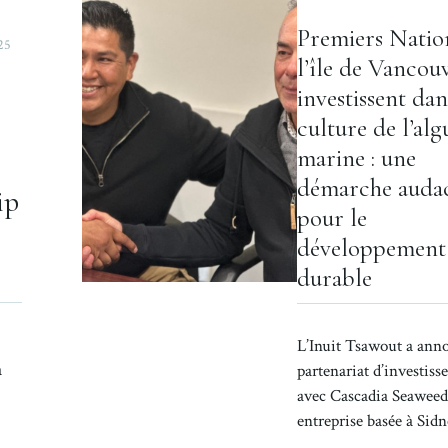
Premiers Natio
25
l’île de Vancou
investissent dan
culture de l’alg
marine : une
démarche audac
ip
pour le
développement
durable
L’Inuit Tsawout a ann
à
partenariat d’investis
avec Cascadia Seaweed
entreprise basée à Sid