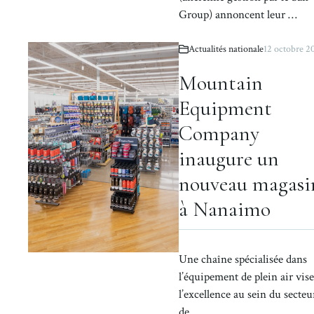
Group) annoncent leur …
Actualités nationale
12 octobre 2
Mountain
Equipment
Company
inaugure un
nouveau magasi
à Nanaimo
Une chaîne spécialisée dans
l’équipement de plein air vise
l’excellence au sein du secteu
de …