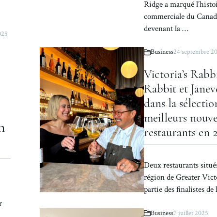
Ridge a marqué l’histo
commerciale du Canad
devenant la …
025
Business
24 septembre 2
Victoria’s Rabb
Rabbit et Janev
dans la sélectio
meilleurs nouv
n
restaurants en 
Deux restaurants situé
région de Greater Vict
partie des finalistes de
r
Business
7 juillet 2025