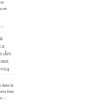
ire
a en
025
it
ca
n des
eaux
2024
s dans la
oria font
 la …