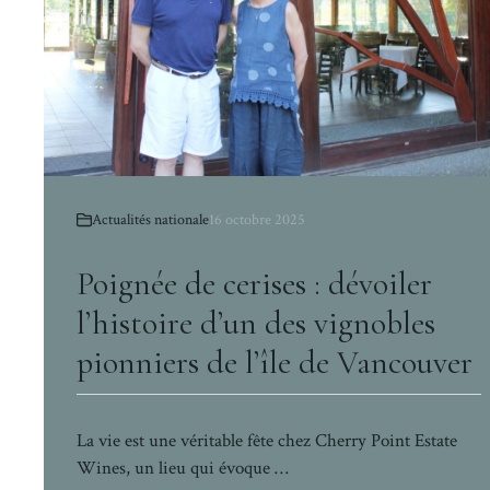
Actualités nationale
16 octobre 2025
Poignée de cerises : dévoiler
l’histoire d’un des vignobles
pionniers de l’île de Vancouver
La vie est une véritable fête chez Cherry Point Estate
Wines, un lieu qui évoque …