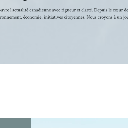
re l’actualité canadienne avec rigueur et clarté. Depuis le cœur d
vironnement, économie, initiatives citoyennes. Nous croyons à un j