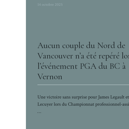
14 octobre 2025
Aucun couple du Nord de
Vancouver n’a été repéré lo
l’événement PGA du BC à
Vernon
Une victoire sans surprise pour James Legault e
Lecuyer lors du Championnat professionnel-assi
…