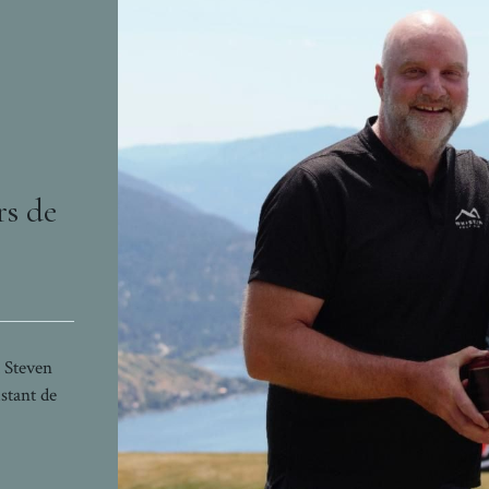
rs de
t Steven
stant de