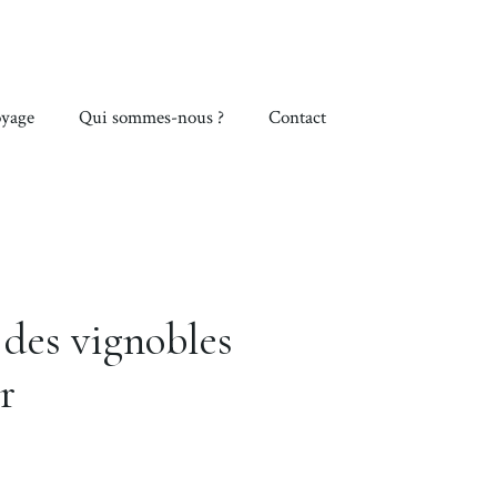
yage
Qui sommes-nous ?
Contact
n des vignobles
r