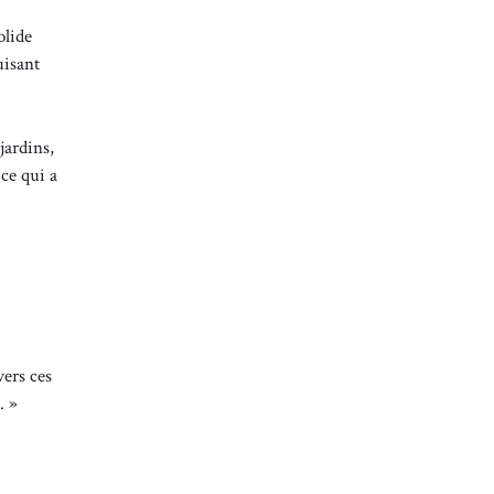
olide
uisant
jardins,
ce qui a
vers ces
. »