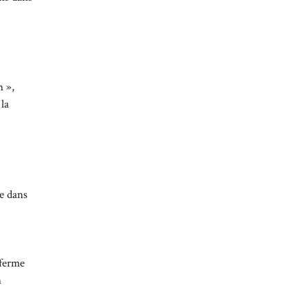
n »,
 la
me dans
 ferme
n