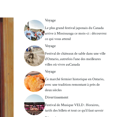
Voyage
Le plus grand festival japonais du Canada
arrive à Mississauga ce mois-ci : découvrez
ce qui vous attend
Voyage
Festival de châteaux de sable dans une ville
d’Ontario, autrefois l’une des meilleures
villes où vivre auCanada
Voyage
Ce marché fermier historique en Ontario,
avec une tradition remontant à près de
deux siècles
Divertissement
Festival de Musique VELD : Horaires,
tarifs des billets et tout ce qu’il faut savoir