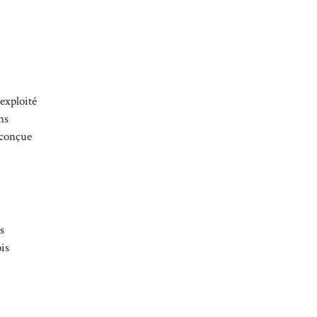
exploité
ns
 conçue
s
ois