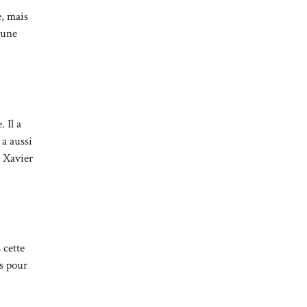
e, mais
 une
 Il a
 a aussi
, Xavier
 cette
ns pour