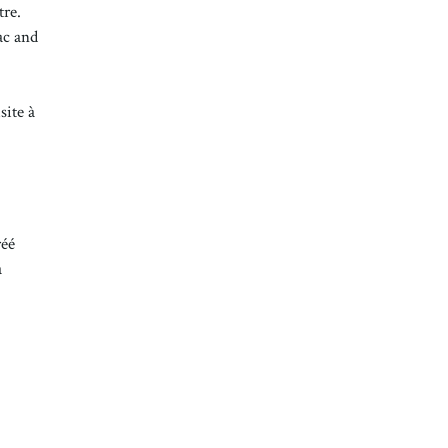
tre.
ac and
site à
réé
à