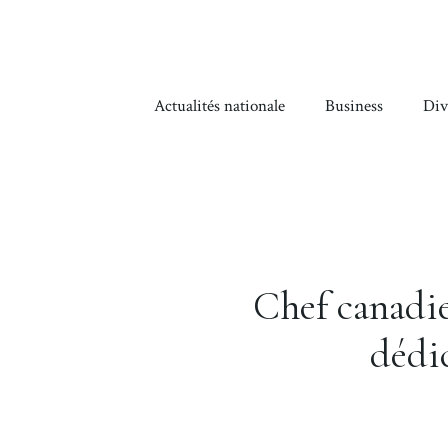
Aller
au
contenu
Actualités nationale
Business
Div
Chef canadi
dédi