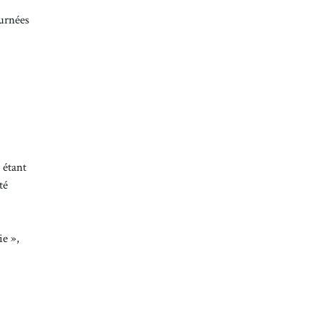
ournées
 étant
té
e »,