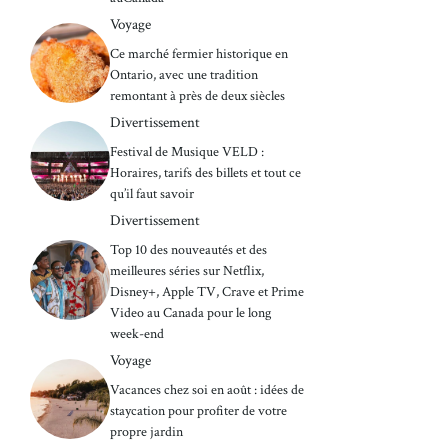
Voyage
Ce marché fermier historique en
Ontario, avec une tradition
remontant à près de deux siècles
Divertissement
Festival de Musique VELD :
Horaires, tarifs des billets et tout ce
qu’il faut savoir
Divertissement
Top 10 des nouveautés et des
meilleures séries sur Netflix,
Disney+, Apple TV, Crave et Prime
Video au Canada pour le long
week-end
Voyage
Vacances chez soi en août : idées de
staycation pour profiter de votre
propre jardin