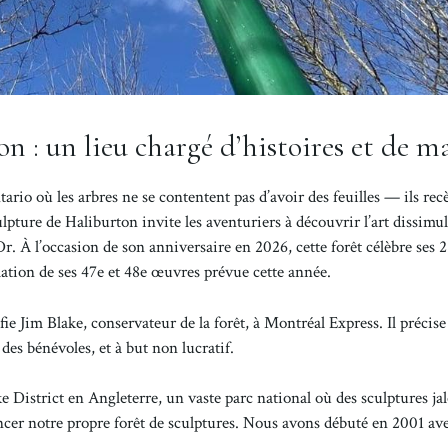
n : un lieu chargé d’histoires et de m
ario où les arbres ne se contentent pas d’avoir des feuilles — ils rec
ulpture de Haliburton invite les aventuriers à découvrir l’art dissimu
r. À l’occasion de son anniversaire en 2026, cette forêt célèbre ses 
allation de ses 47e et 48e œuvres prévue cette année.
e Jim Blake, conservateur de la forêt, à Montréal Express. Il précise
des bénévoles, et à but non lucratif.
ke District en Angleterre, un vaste parc national où des sculptures j
ancer notre propre forêt de sculptures. Nous avons débuté en 2001 ave