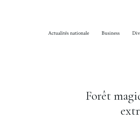
Aller
au
contenu
Actualités nationale
Business
Div
Forêt magi
ext