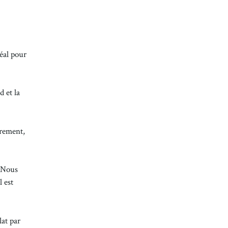
déal pour
d et la
èrement,
. Nous
 est
lat par