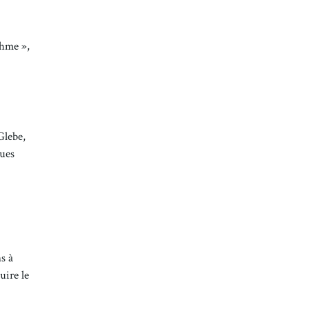
thme »,
Glebe,
ques
s à
uire le