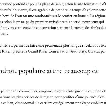
eraude profond et pour sa plage de sable, selon le site touristique d’
e rafraîchissante, il est agréable de prendre le temps d’explorer cett
u bord de l’eau ou une randonnée sur le sentier en boucle. La région 
es selon le principe du premier arrivé, premier servi, pour ceux qui
travers cette zone de conservation serpente à travers des forêts de 
teurs.
lomètres, permet de faire une promenade plus longue si cela vous ten
it River, précise la Grand River Conservation Authority. Un vrai par
endroit populaire attire beaucoup de
t déjà temps de commencer à organiser votre visite puisque cet endroit
tions les plus prisées de la région pour profiter d’une journée d’été
z ce lieu, c’est normal : la carrière est également une étape embléma