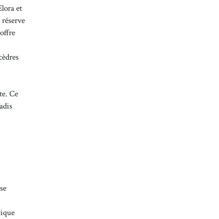
Elora et
e réserve
offre
cèdres
te. Ce
adis
 se
tique