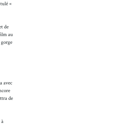
tulé «
et de
film au
 gorge
ra avec
ncore
ttra de
 à