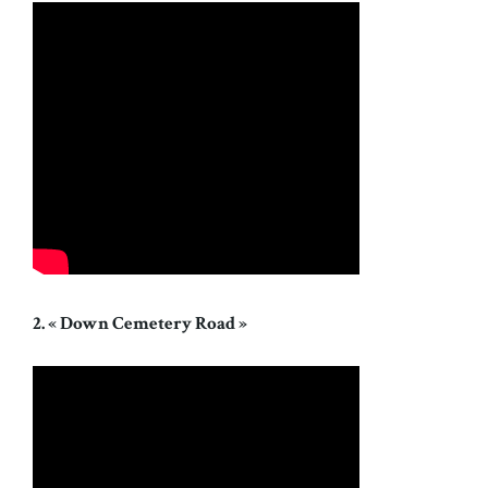
2. « Down Cemetery Road »