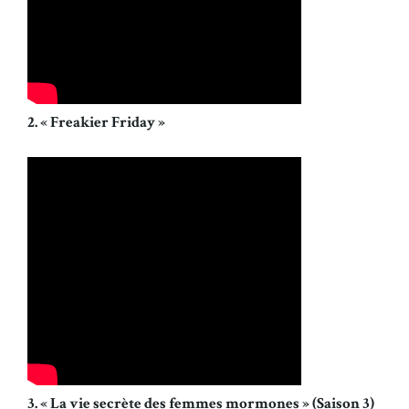
2. « Freakier Friday »
3. « La vie secrète des femmes mormones » (Saison 3)