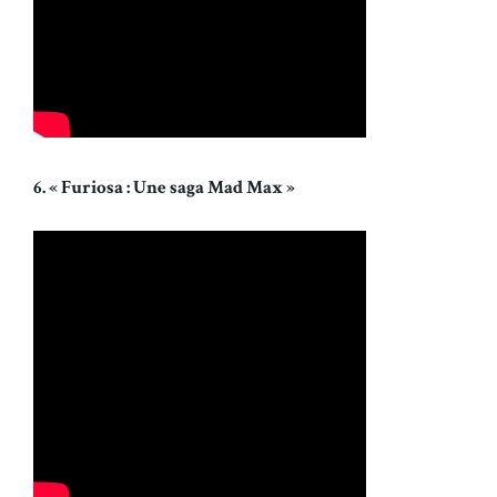
6. « Furiosa : Une saga Mad Max »