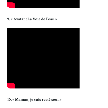
9. « Avatar : La Voie de l’eau »
10. « Maman, je suis resté seul »