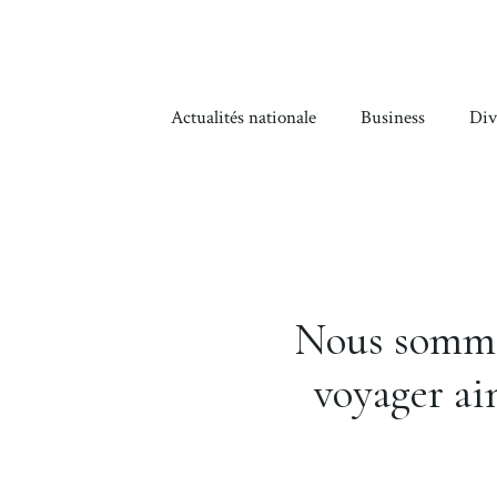
Aller
au
contenu
Actualités nationale
Business
Div
Nous sommes
voyager ai