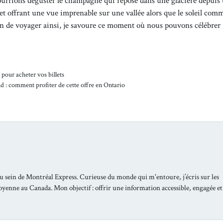
ourrions déguster le champagne qui repose dans une glacière depuis 
t offrant une vue imprenable sur une vallée alors que le soleil com
on de voyager ainsi, je savoure ce moment où nous pouvons célébrer
pour acheter vos billets
d : comment profiter de cette offre en Ontario
u sein de Montréal Express. Curieuse du monde qui m'entoure, j’écris sur les
toyenne au Canada. Mon objectif : offrir une information accessible, engagée et