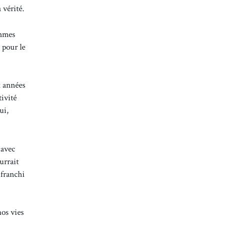
 vérité.
ommes
 pour le
x années
tivité
ui,
 avec
urrait
 franchi
nos vies