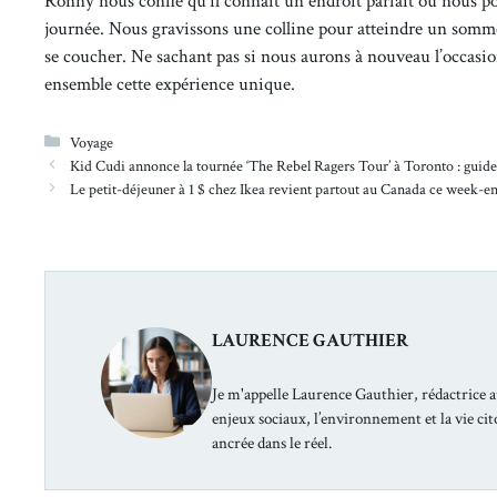
Ronny nous confie qu’il connaît un endroit parfait où nous p
journée. Nous gravissons une colline pour atteindre un somme
se coucher. Ne sachant pas si nous aurons à nouveau l’occasi
ensemble cette expérience unique.
Catégories
Voyage
Kid Cudi annonce la tournée ‘The Rebel Ragers Tour’ à Toronto : guide 
Le petit-déjeuner à 1 $ chez Ikea revient partout au Canada ce week-en
LAURENCE GAUTHIER
Je m'appelle Laurence Gauthier, rédactrice a
enjeux sociaux, l’environnement et la vie ci
ancrée dans le réel.