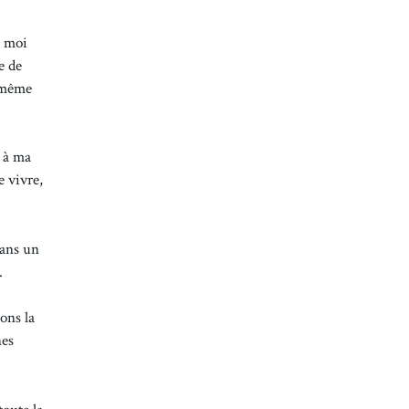
e moi
e de
i-même
e à ma
e vivre,
dans un
.
ons la
nes