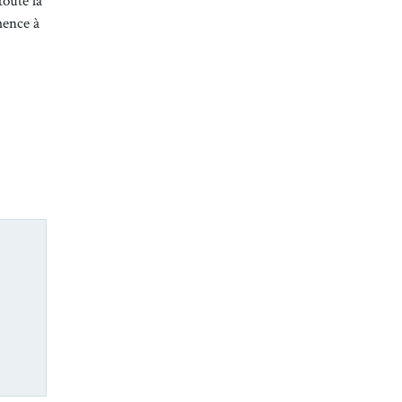
toute la
mence à