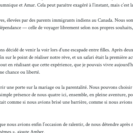
nique et Amar. Cela peut paraître exagéré à l’instant, mais c’est la
tives, élevées par des parents immigrants indiens au Canada. Nous s
ndépendance — celle de voyager librement selon nos propres souhaits,
décidé de venir la voir lors d’une escapade entre filles. Après deu
n sur le point de réaliser notre rêve, et un safari était la première ac
tout en réalisant que cette expérience, que je pouvais vivre aujourd’h
ême chance ou liberté.
vrir une porte sur la mariage ou la parentalité. Nous pouvons choisir
imple présence de nous quatre ici, ensemble, en pleine aventure, po
’était comme si nous avions brisé une barrière, comme si nous avions
e nous avions enfin l’occasion de ralentir, de nous détendre après 
-mêmes », ajoute Amber.