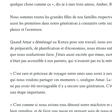
quelque chose comme ça », dis-je à mes trois amies, Amber, Rum
Nous sommes toutes les grandes filles de nos familles respec
aussi les premières dans notre génération à connaître cette i
plaisir et l’aventure.
Quand Amar a déménagé au Kenya pour son travail, nous avons 
de préparatifs, de planification et d’économies, nous étions enfi
que nous souhaitions faire. J’étais aussi excitée que émue, sur
n’était pas accessible à nos parents, qui n’avaient pas eu la m
« C’est rare et précieux de voyager entre amis sans avoir à ou
qui nous voulons partager ces moments », souligne Amar. La s
ne pas avoir été envisageable il y a encore une génération. C
une étape importante.
« C’est comme si nous avions tous dénoué notre mâchoire et qu
bien remplies, et de faire une pause en prenant soin de nous