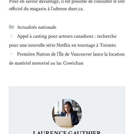
Pour en savoir davantage, il est possible de consulter le site
officiel du magasin à l’adresse duer.ca.
Catégories
Actualités nationale
Appel à casting pour acteurs canadiens : recherche
pour une nouvelle série Netflix en tournage à Toronto
Première Nation de l’Île de Vancouver lance la location
de matériel motorisé au lac Cowichan
LAURENCE GAUTHIER