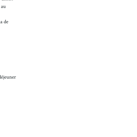
 au
ha de
déjeuner