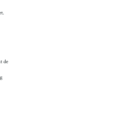
t.
t de
ng