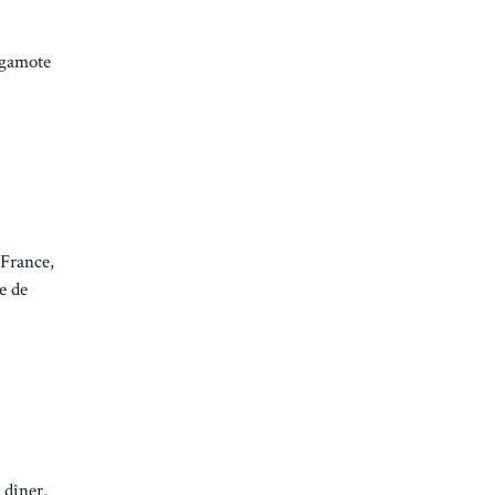
ergamote
 France,
e de
 dîner.