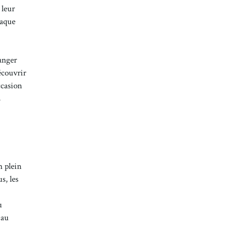
 leur
haque
manger
écouvrir
ccasion
s
n plein
s, les
u
 au