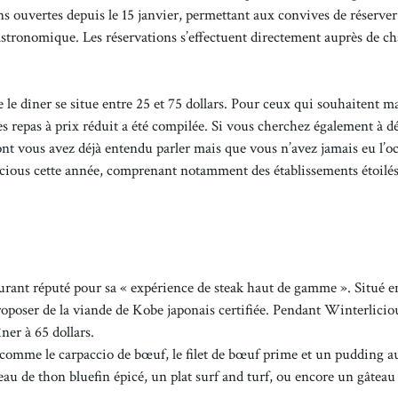
ns ouvertes depuis le 15 janvier, permettant aux convives de réserver
e gastronomique. Les réservations s’effectuent directement auprès de c
ue le dîner se situe entre 25 et 75 dollars. Pour ceux qui souhaitent 
es repas à prix réduit a été compilée. Si vous cherchez également à d
ont vous avez déjà entendu parler mais que vous n’avez jamais eu l’o
licious cette année, comprenant notamment des établissements étoilé
rant réputé pour sa « expérience de steak haut de gamme ». Situé e
proposer de la viande de Kobe japonais certifiée. Pendant Winterliciou
ner à 65 dollars.
s comme le carpaccio de bœuf, le filet de bœuf prime et un pudding a
au de thon bluefin épicé, un plat surf and turf, ou encore un gâteau