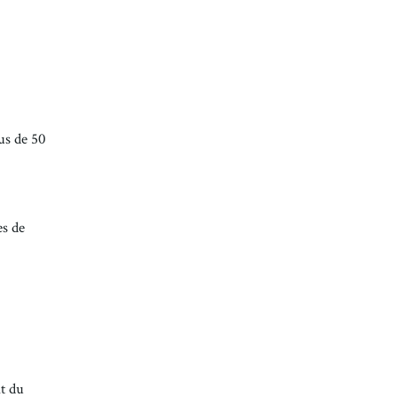
us de 50
es de
t du