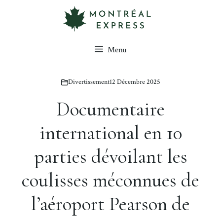
Aller
au
contenu
Menu
Divertissement
12 Décembre 2025
Documentaire
international en 10
parties dévoilant les
coulisses méconnues de
l’aéroport Pearson de