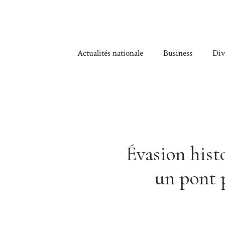
Aller
au
contenu
Actualités nationale
Business
Div
Évasion histo
un pont 