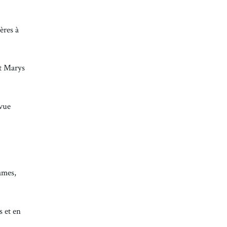
ères à
nt Marys
 vue
ames,
s et en