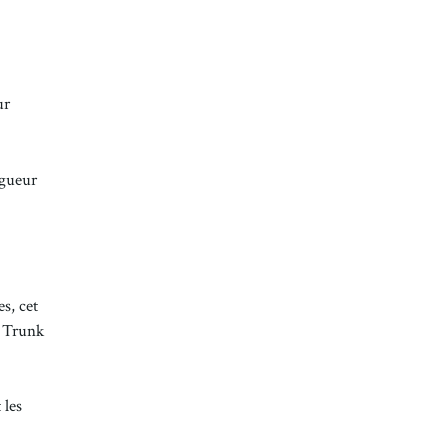
ur
ngueur
s, cet
d Trunk
 les