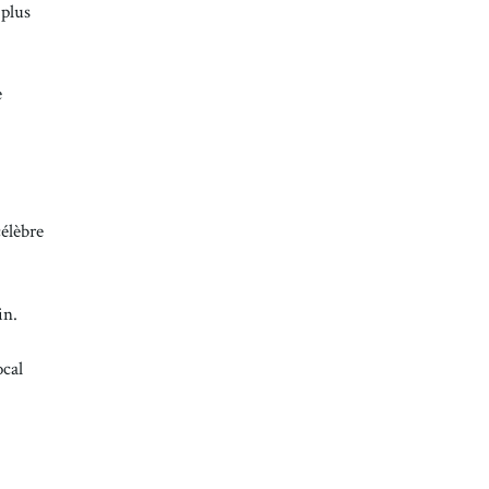
 plus
e
célèbre
in.
ocal