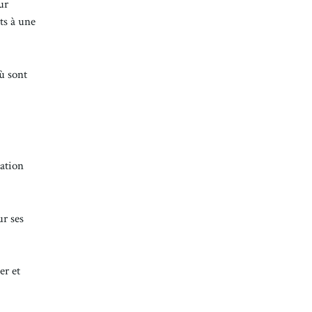
ur
ts à une
ù sont
tation
ur ses
er et