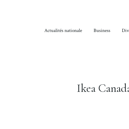
Aller
au
contenu
Actualités nationale
Business
Div
Ikea Canada