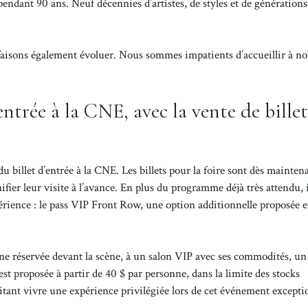
endant 90 ans. Neuf décennies d’artistes, de styles et de générations
e faisons également évoluer. Nous sommes impatients d’accueillir à n
entrée à la CNE, avec la vente de billet
u billet d’entrée à la CNE. Les billets pour la foire sont dès mainten
fier leur visite à l’avance. En plus du programme déjà très attendu, i
périence : le pass VIP Front Row, une option additionnelle proposée 
ne réservée devant la scène, à un salon VIP avec ses commodités, un
est proposée à partir de 40 $ par personne, dans la limite des stocks
aitant vivre une expérience privilégiée lors de cet événement excepti