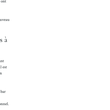
 ont
ouveau
s à
ant
l est
en
 bar
onnel.