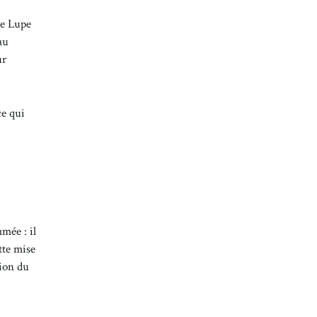
de Lupe
au
ur
ce qui
mée : il
tte mise
tion du