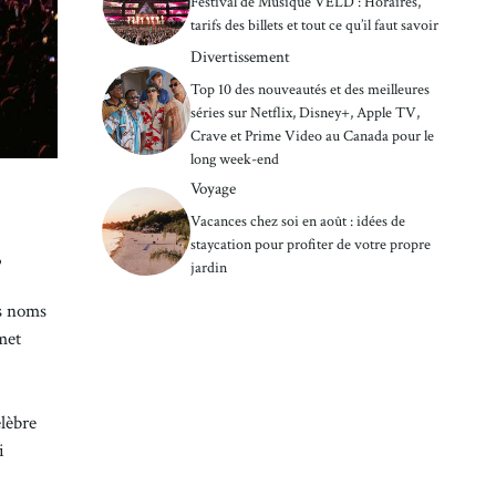
Festival de Musique VELD : Horaires,
tarifs des billets et tout ce qu’il faut savoir
Divertissement
Top 10 des nouveautés et des meilleures
séries sur Netflix, Disney+, Apple TV,
Crave et Prime Video au Canada pour le
long week-end
Voyage
Vacances chez soi en août : idées de
staycation pour profiter de votre propre
s
jardin
ds noms
met
lèbre
i