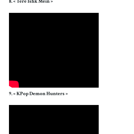
8. « Tere Ishk Mein »
9. « KPop Demon Hunters »