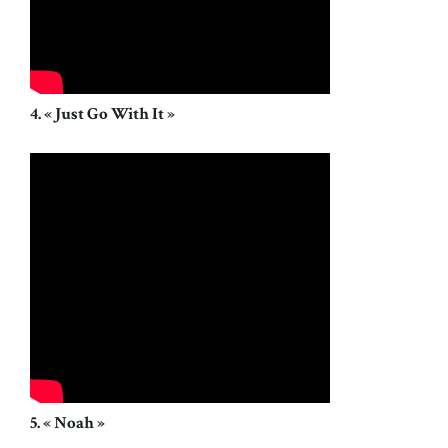
4. « Just Go With It »
5. « Noah »