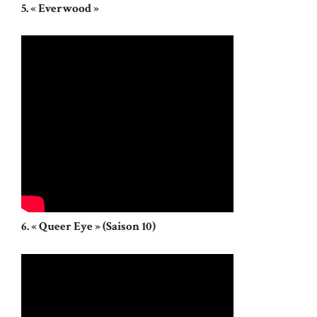
5. « Everwood »
6. « Queer Eye » (Saison 10)