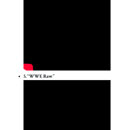
5. “WWE Raw”