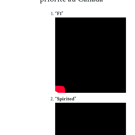
“F1”
“Spirited”