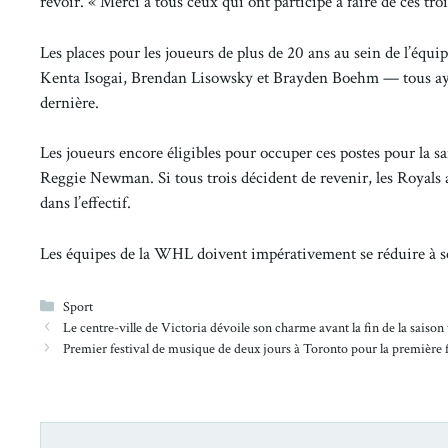
revoir. « Merci à tous ceux qui ont participé à faire de ces tro
Les places pour les joueurs de plus de 20 ans au sein de l’équip
Kenta Isogai, Brendan Lisowsky et Brayden Boehm — tous ayant 
dernière.
Les joueurs encore éligibles pour occuper ces postes pour la 
Reggie Newman. Si tous trois décident de revenir, les Royals 
dans l’effectif.
Les équipes de la WHL doivent impérativement se réduire à seu
Catégories
Sport
Le centre-ville de Victoria dévoile son charme avant la fin de la saison
Premier festival de musique de deux jours à Toronto pour la première 