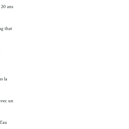
s 20 ans
g that
s
s la
 avec un
d’au