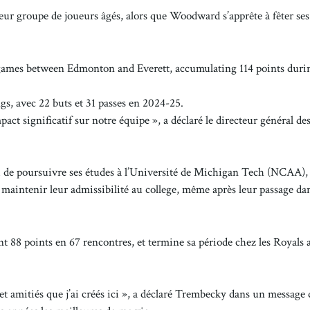
leur groupe de joueurs âgés, alors que Woodward s’apprête à fêter se
ames between Edmonton and Everett, accumulating 114 points durin
gs, avec 22 buts et 31 passes en 2024-25.
act significatif sur notre équipe », a déclaré le directeur général de
i de poursuivre ses études à l’Université de Michigan Tech (NCAA),
maintenir leur admissibilité au college, même après leur passage dan
ant 88 points en 67 rencontres, et termine sa période chez les Royals
s et amitiés que j’ai créés ici », a déclaré Trembecky dans un message 