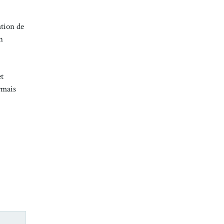
ation de
n
et
rmais