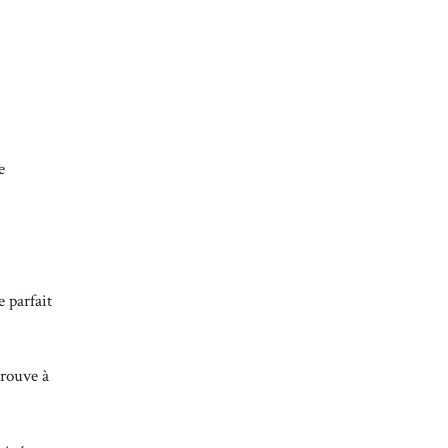
e
 parfait
trouve à