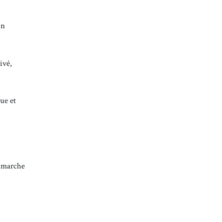
un
ivé,
ue et
e marche