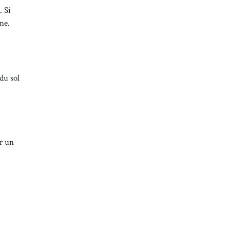
. Si
ne.
du sol
ur un