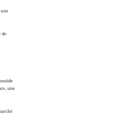
, une
e de
possède
urs, une
 marché