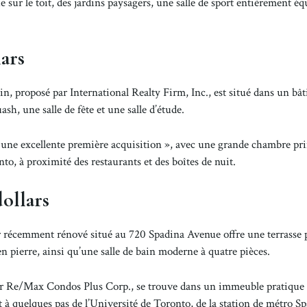
ur le toit, des jardins paysagers, une salle de sport entièrement éq
ars
, proposé par International Realty Firm, Inc., est situé dans un bâ
sh, une salle de fête et une salle d’étude.
une excellente première acquisition », avec une grande chambre pri
nto, à proximité des restaurants et des boîtes de nuit.
ollars
or récemment rénové situé au 720 Spadina Avenue offre une terrasse 
n pierre, ainsi qu’une salle de bain moderne à quatre pièces.
ar Re/Max Condos Plus Corp., se trouve dans un immeuble pratique 
t à quelques pas de l’Université de Toronto, de la station de métro S