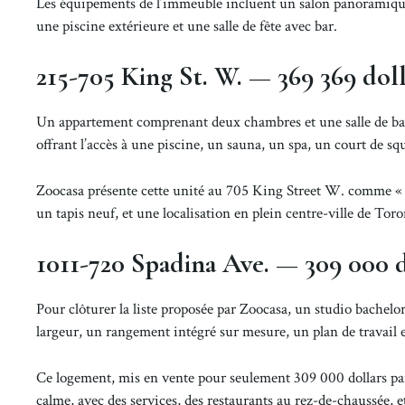
Les équipements de l’immeuble incluent un salon panoramique s
une piscine extérieure et une salle de fête avec bar.
215-705 King St. W. — 369 369 doll
Un appartement comprenant deux chambres et une salle de bain
offrant l’accès à une piscine, un sauna, un spa, un court de squa
Zoocasa présente cette unité au 705 King Street W. comme « 
un tapis neuf, et une localisation en plein centre-ville de Toro
1011-720 Spadina Ave. — 309 000 d
Pour clôturer la liste proposée par Zoocasa, un studio bachel
largeur, un rangement intégré sur mesure, un plan de travail e
Ce logement, mis en vente pour seulement 309 000 dollars p
calme, avec des services, des restaurants au rez-de-chaussée, e