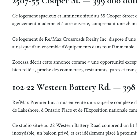
2507-55 Cooper St. — 399 000 doll
Ce logement spacieux et lumineux situé au 55 Cooper Street off
agencement moderne et à aire ouverte, comprenant une chambr
Ce logement de Re/Max Crossroads Realty Inc. dispose d’une c
ainsi que d’un ensemble d’équipements dans tout l’immeuble.
Zoocasa décrit cette annonce comme « une opportunité except
bien relié », proche des commerces, restaurants, parcs et trans
102-22 Western Battery Rd. — 398
Re/Max Premier Inc. a mis en vente un « superbe complexe de 
de Lakeshore, d’Ontario Place et de l’Exposition nationale can
Ce studio situé au 22 Western Battery Road comprend un lit M
inoxydable, un balcon privé, et est idéalement placé à proximit