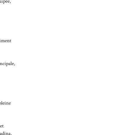
uipée,
timent
ncipale,
pleine
et
padina,