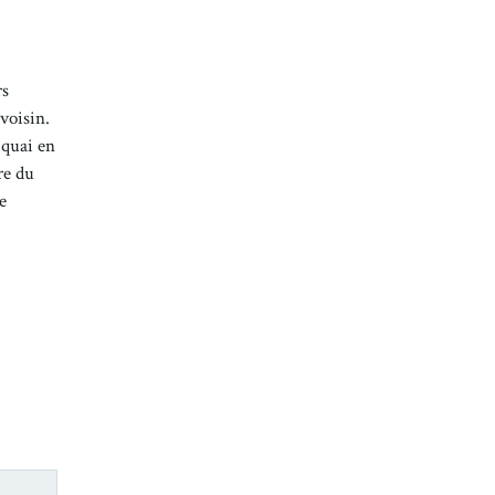
rs
voisin.
 quai en
re du
e