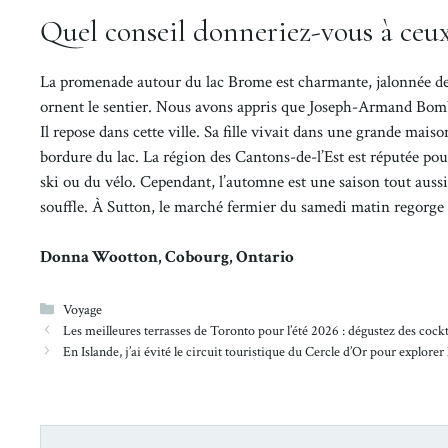
Quel conseil donneriez-vous à ceu
La promenade autour du lac Brome est charmante, jalonnée de s
ornent le sentier. Nous avons appris que Joseph-Armand Bombar
Il repose dans cette ville. Sa fille vivait dans une grande mai
bordure du lac. La région des Cantons-de-l’Est est réputée pour
ski ou du vélo. Cependant, l’automne est une saison tout aussi
souffle. À Sutton, le marché fermier du samedi matin regorge d
Donna Wootton, Cobourg, Ontario
Catégories
Voyage
Les meilleures terrasses de Toronto pour l’été 2026 : dégustez des cockt
En Islande, j’ai évité le circuit touristique du Cercle d’Or pour explorer