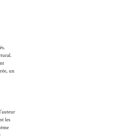
és.
tural.
ont
irée, un
l’auteur
nt les
 même
r