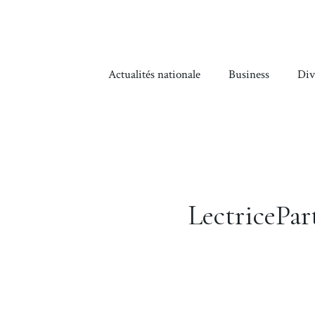
Aller
au
contenu
Actualités nationale
Business
Div
LectricePar