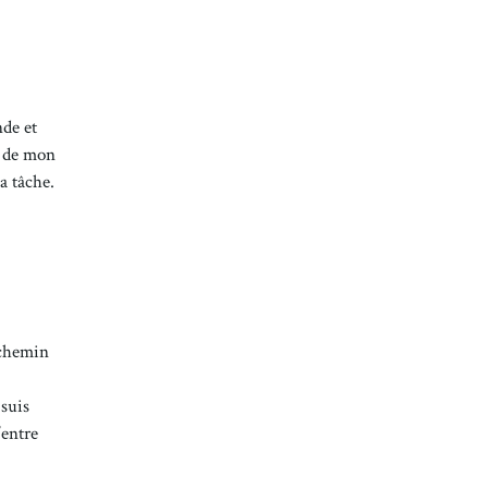
nde et
e de mon
la tâche.
 chemin
 suis
’entre