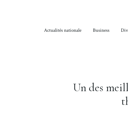
Aller
au
contenu
Actualités nationale
Business
Div
Un des meil
t