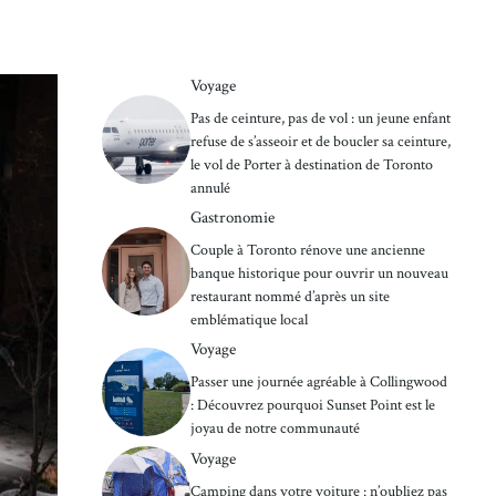
Voyage
Pas de ceinture, pas de vol : un jeune enfant
refuse de s’asseoir et de boucler sa ceinture,
le vol de Porter à destination de Toronto
annulé
Gastronomie
Couple à Toronto rénove une ancienne
banque historique pour ouvrir un nouveau
restaurant nommé d’après un site
emblématique local
Voyage
Passer une journée agréable à Collingwood
: Découvrez pourquoi Sunset Point est le
joyau de notre communauté
Voyage
Camping dans votre voiture : n’oubliez pas