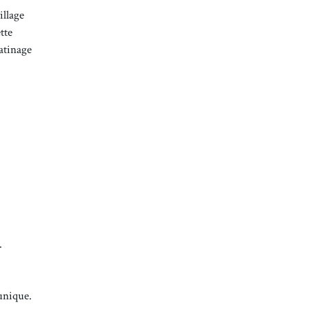
illage
tte
atinage
.
 unique.