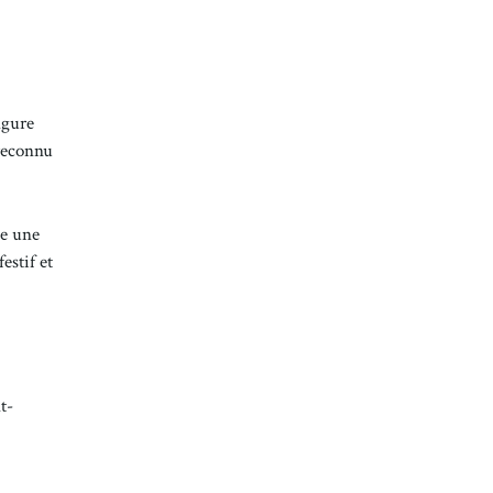
igure
 reconnu
se une
estif et
t-