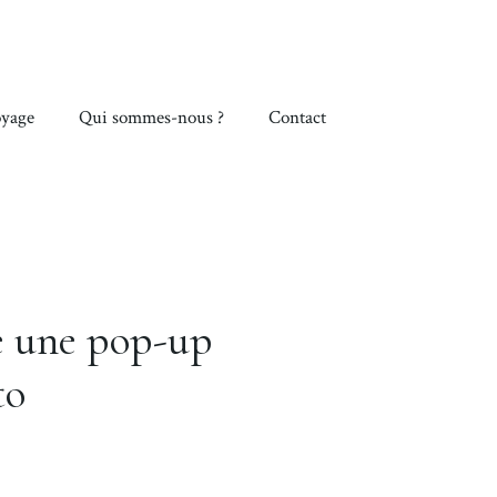
yage
Qui sommes-nous ?
Contact
e une pop-up
to