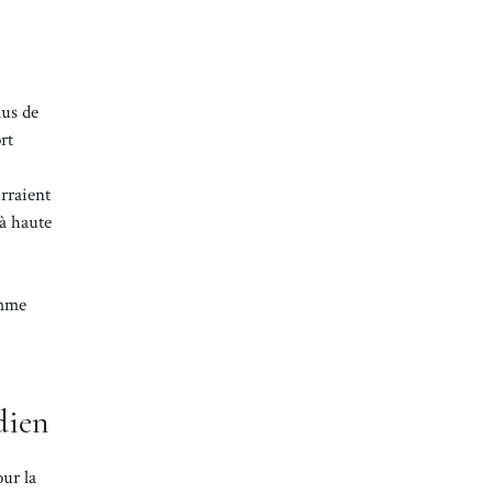
lus de
rt
urraient
 à haute
omme
dien
our la