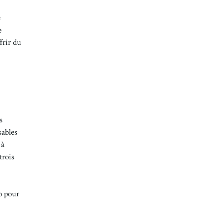
e
e
frir du
s
sables
 à
trois
o pour