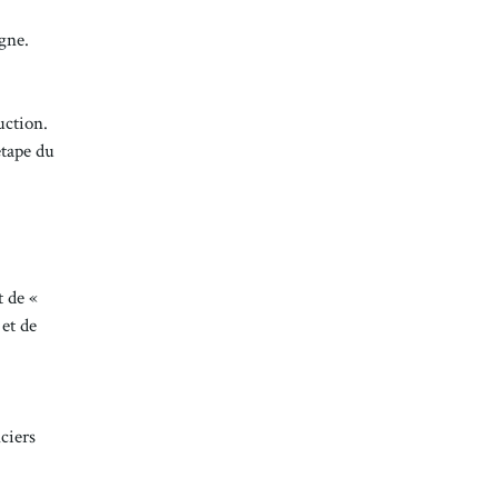
gne.
uction.
étape du
t de «
 et de
ciers