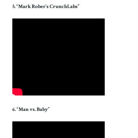
5. “Mark Rober’s CrunchLabs”
6. “Man vs. Baby”