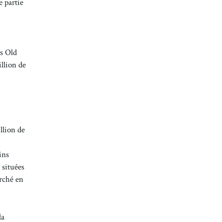
e partie
ns Old
illion de
llion de
ins
 situées
arché en
la