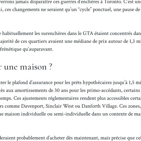
errons jamais disparaître ces guerres d’enchères à Toronto. C’est un
lui, ces changements ne seraient qu’un “cycle” ponctuel, une pause de
rve habituellement les surenchères dans le GTA étaient concentrés da
 majorité de ces quartiers avaient une médiane de prix autour de 1,3 m
 frénétique qu’auparavant.
r une maison ?
er le plafond d’assurance pour les prêts hypothécaires jusqu’à 1,5 mi
accès aux amortissements de 30 ans pour les primo-accédants, certains
temps. Ces ajustements réglementaires rendent plus accessibles certa
s comme Davenport, Sinclair West ou Danforth Village. Ces zones,
à une maison individuelle ou semi-individuelle dans un contexte de m
aient probablement d’acheter dès maintenant, mais précise que ce