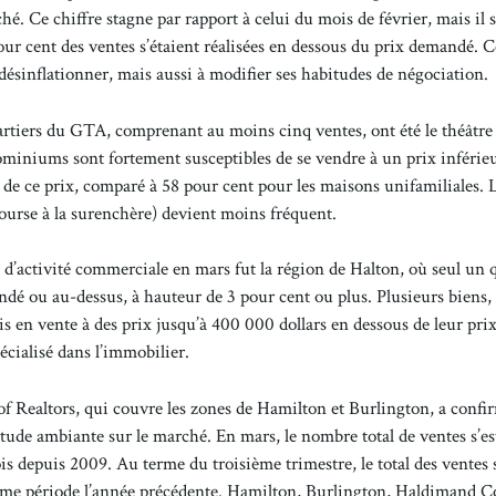
é. Ce chiffre stagne par rapport à celui du mois de février, mais il s
ur cent des ventes s’étaient réalisées en dessous du prix demandé. C
sinflationner, mais aussi à modifier ses habitudes de négociation.
rtiers du GTA, comprenant au moins cinq ventes, ont été le théâtre
dominiums sont fortement susceptibles de se vendre à un prix inférie
 de ce prix, comparé à 58 pour cent pour les maisons unifamiliales. 
ourse à la surenchère) devient moins fréquent.
s d’activité commerciale en mars fut la région de Halton, où seul un 
dé ou au-dessus, à hauteur de 3 pour cent ou plus. Plusieurs biens,
n vente à des prix jusqu’à 400 000 dollars en dessous de leur prix 
écialisé dans l’immobilier.
of Realtors, qui couvre les zones de Hamilton et Burlington, a conf
titude ambiante sur le marché. En mars, le nombre total de ventes s’est
ois depuis 2009. Au terme du troisième trimestre, le total des ventes s
 même période l’année précédente. Hamilton, Burlington, Haldimand C