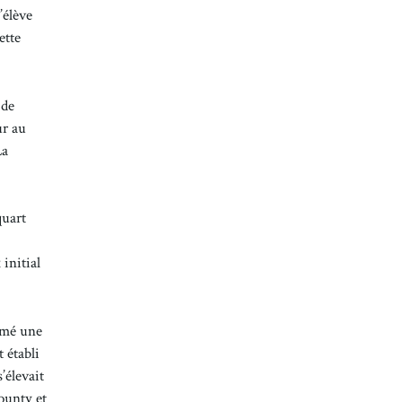
’élève
ette
 de
ur au
La
quart
initial
irmé une
 établi
’élevait
ounty et