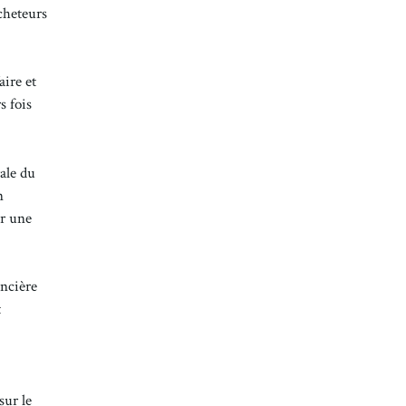
acheteurs
aire et
s fois
rale du
n
er une
ancière
t
sur le