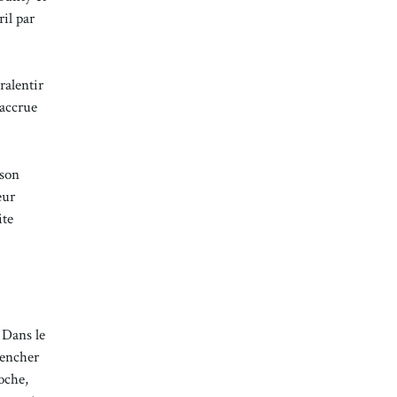
ril par
ralentir
 accrue
ison
eur
ite
 Dans le
lencher
oche,