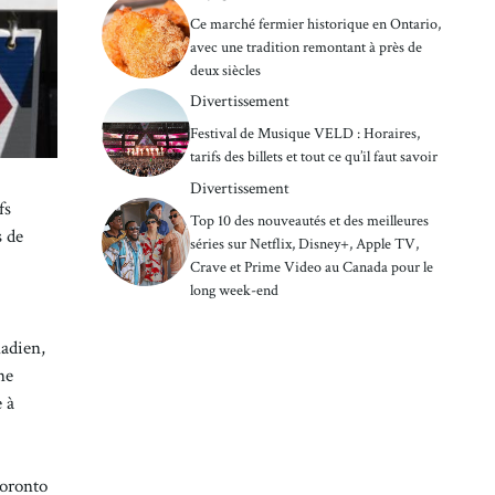
Ce marché fermier historique en Ontario,
avec une tradition remontant à près de
deux siècles
Divertissement
Festival de Musique VELD : Horaires,
tarifs des billets et tout ce qu’il faut savoir
Divertissement
fs
Top 10 des nouveautés et des meilleures
s de
séries sur Netflix, Disney+, Apple TV,
Crave et Prime Video au Canada pour le
long week-end
nadien,
ne
 à
Toronto