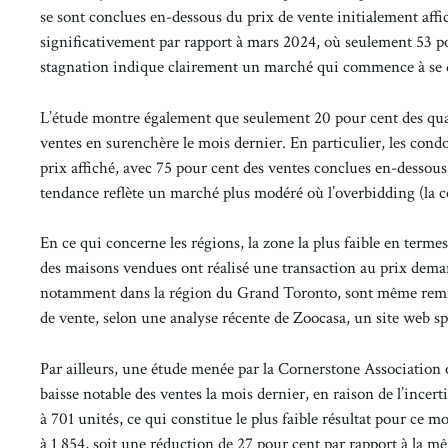
se sont conclues en-dessous du prix de vente initialement affich
significativement par rapport à mars 2024, où seulement 53 po
stagnation indique clairement un marché qui commence à se dé
L’étude montre également que seulement 20 pour cent des qua
ventes en surenchère le mois dernier. En particulier, les con
prix affiché, avec 75 pour cent des ventes conclues en-dessous
tendance reflète un marché plus modéré où l’overbidding (la c
En ce qui concerne les régions, la zone la plus faible en terme
des maisons vendues ont réalisé une transaction au prix deman
notamment dans la région du Grand Toronto, sont même remis e
de vente, selon une analyse récente de Zoocasa, un site web sp
Par ailleurs, une étude menée par la Cornerstone Association 
baisse notable des ventes la mois dernier, en raison de l’incer
à 701 unités, ce qui constitue le plus faible résultat pour ce m
à 1 854, soit une réduction de 27 pour cent par rapport à la